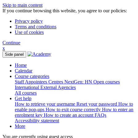
Skip to main content
If you continue browsing this website, you agree to our policies:
Privacy policy
Terms and conditions
Use of cookies
Continue
x
Side panel
Home
Calendar
Course categories
Staff
Appointees
Centres
NextGen: HN
Open courses
International
External Agencies
All courses
Get help
How to retrieve your username
Reset your password
How to
enable pop-ups
How to exit course correctly
How to enter an
enrolment key
How to create an account
FAQs
Accessibility statement
More
You are currently using guest access